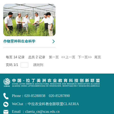
作物育种和生命科学
每页
14
记录
总共
2
记录
第一页
<<上一页
下一页>>
尾页
页码
1
/
1
跳转到
Phone：020-85280038 020-85287890
WeChat ：中拉农业科教创新联盟CLAERIA
Email ：claeria_cn@scau.edu.cn