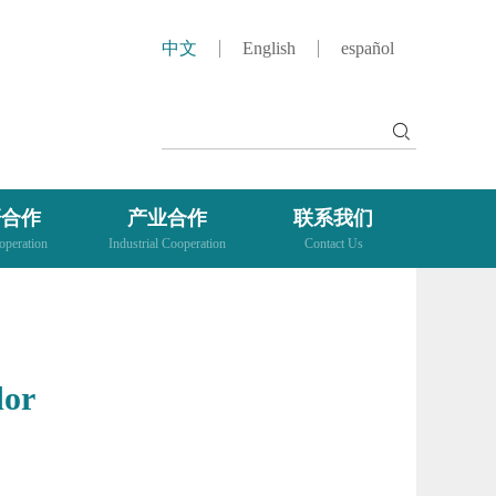
中文
English
español
研合作
产业合作
联系我们
peration
Industrial Cooperation
Contact Us
dor