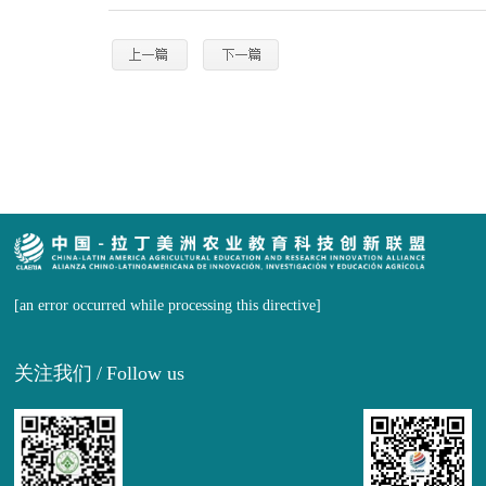
[an error occurred while processing this directive]
关注我们
/
Follow us