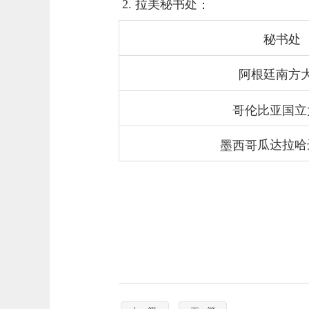
2.
拉美秘书处
：
秘书处
阿根廷南方
哥伦比亚国立
墨西哥
瓜达拉哈