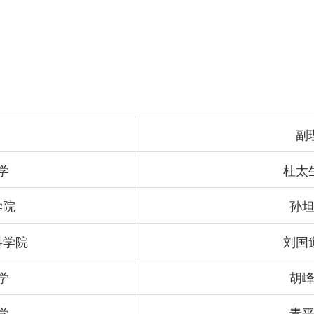
副
学
杜太
学院
孙
科学院
刘国
学
胡