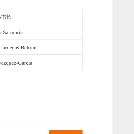
秘书长
a Sarmoria
Cardenas Beltran
Vazquez-Garcia