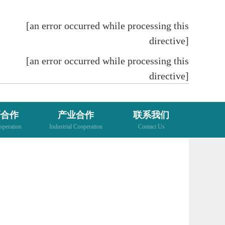
[an error occurred while processing this
directive]
[an error occurred while processing this
directive]
研合作
产业合作
联系我们
peration
Industrial Cooperation
Contact Us